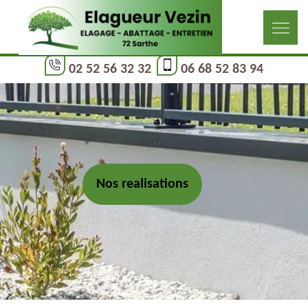
02 52 56 32 32
06 68 52 83 94
Nos realisations