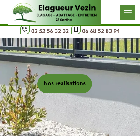
02 52 56 32 32
06 68 52 83 94
Nos realisations