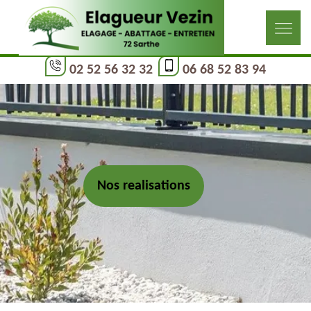
02 52 56 32 32
06 68 52 83 94
Nos realisations