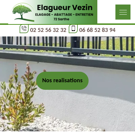
02 52 56 32 32
06 68 52 83 94
Nos realisations