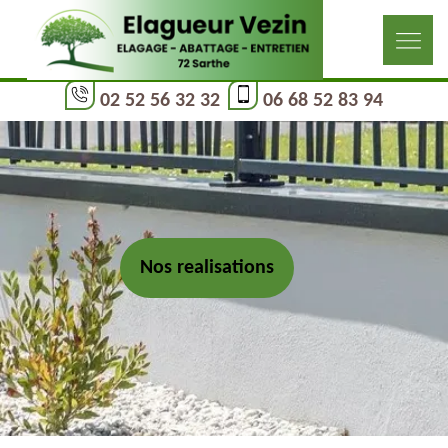
02 52 56 32 32
06 68 52 83 94
Nos realisations