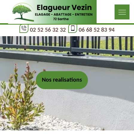
02 52 56 32 32
06 68 52 83 94
Nos realisations