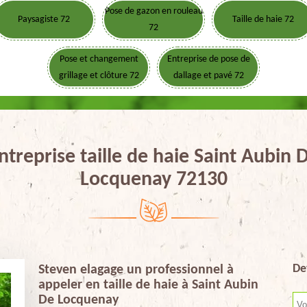
Pose de gazon en rouleau
Paysagiste 72
Taille de haie 72
72
Pose et changement
Entreprise de pose de
grillage et clôture 72
dallage et pavé 72
ntreprise taille de haie Saint Aubin 
Locquenay 72130
De
Steven elagage un professionnel à
appeler en taille de haie à Saint Aubin
De Locquenay