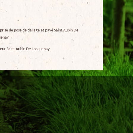
prise de pose de dallage et pavé Saint Aubin De
uenay
eur Saint Aubin De Locquenay