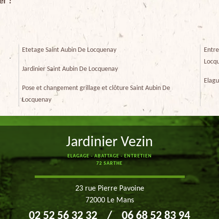
er ?
Etetage Saint Aubin De Locquenay
Entre
Locq
Jardinier Saint Aubin De Locquenay
Elagu
Pose et changement grillage et clôture Saint Aubin De
Locquenay
Jardinier Vezin
ELAGAGE - ABATTAGE - ENTRETIEN
72 SARTHE
23 rue Pierre Pavoine
72000 Le Mans
02 52 56 32 32
/
06 68 52 83 94