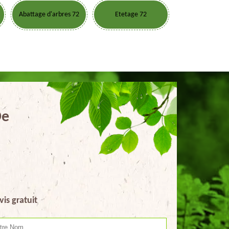
Abattage d'arbres 72
Etetage 72
De
vis gratuit