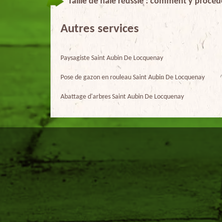
Taille de haie réussie : comment y procéd
Autres services
Paysagiste Saint Aubin De Locquenay
Pose de gazon en rouleau Saint Aubin De Locquenay
Abattage d'arbres Saint Aubin De Locquenay