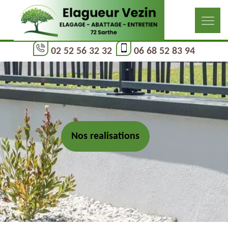
02 52 56 32 32
06 68 52 83 94
Nos realisations