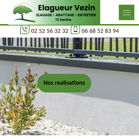
02 52 56 32 32
06 68 52 83 94
Nos realisations