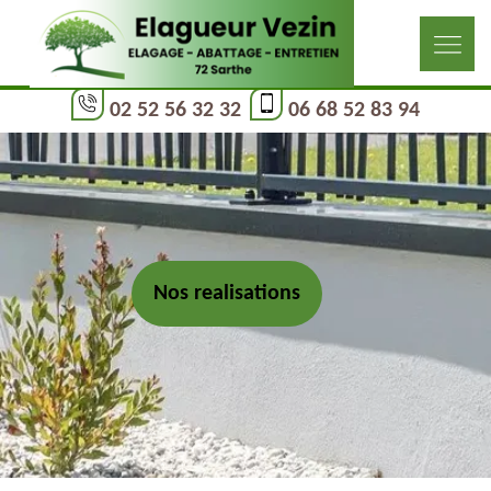
02 52 56 32 32
06 68 52 83 94
Nos realisations