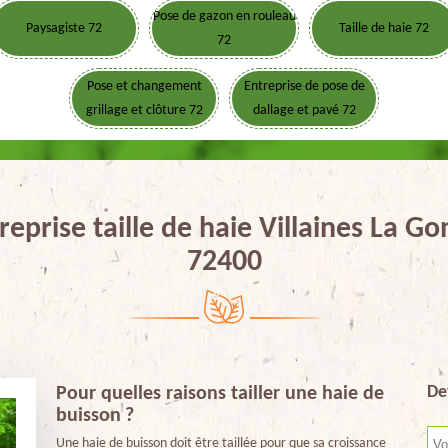
Pose de gazon en rouleau
Paysagiste 72
Taille de haie 72
72
Pose et changement
Entreprise de pose de
grillage et clôture 72
dallage et pavé 72
reprise taille de haie Villaines La Go
72400
De
Pour quelles raisons tailler une haie de
buisson ?
Une haie de buisson doit être taillée pour que sa croissance