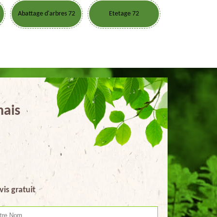
Abattage d'arbres 72
Etetage 72
nais
vis gratuit