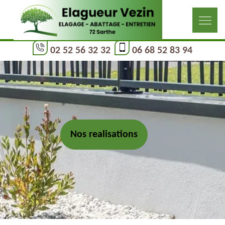
02 52 56 32 32
06 68 52 83 94
Nos realisations