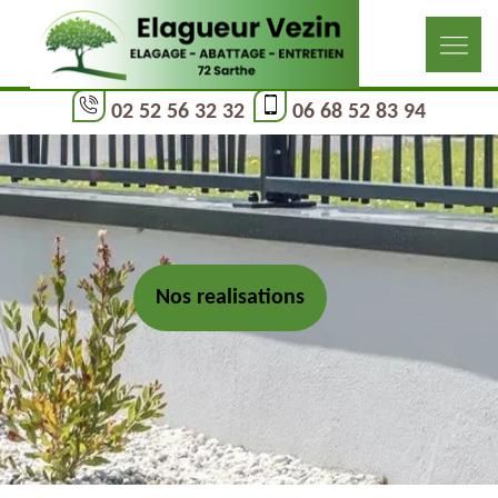
02 52 56 32 32
06 68 52 83 94
Nos realisations