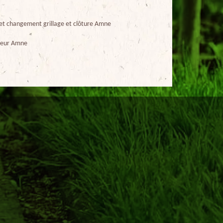
et changement grillage et clôture Amne
ueur Amne