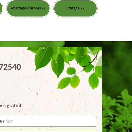
Abattage d'arbres 72
Etetage 72
 72540
vis gratuit