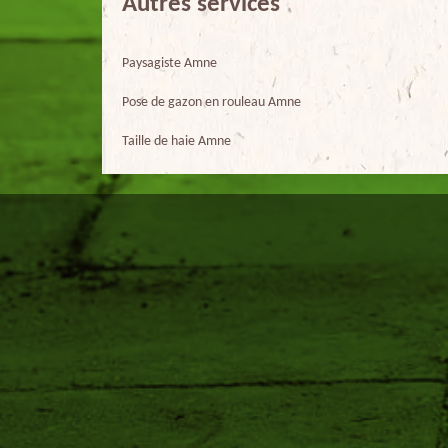
Autres services
Paysagiste Amne
Pose de gazon en rouleau Amne
Taille de haie Amne