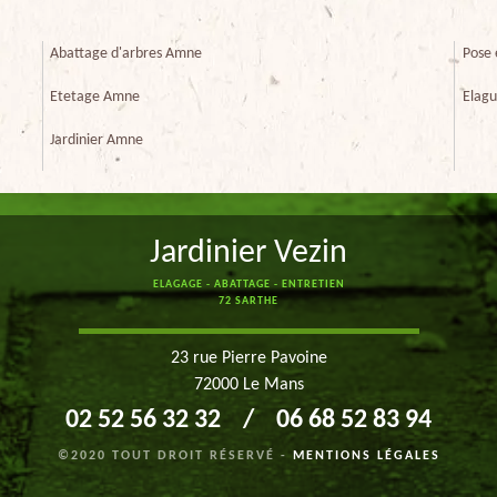
Abattage d'arbres Amne
Pose 
Etetage Amne
Elag
Jardinier Amne
Jardinier Vezin
ELAGAGE - ABATTAGE - ENTRETIEN
72 SARTHE
23 rue Pierre Pavoine
72000 Le Mans
02 52 56 32 32
/
06 68 52 83 94
©2020 TOUT DROIT RÉSERVÉ -
MENTIONS LÉGALES