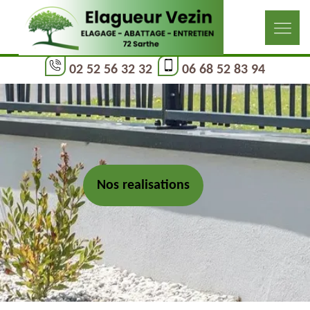
02 52 56 32 32
06 68 52 83 94
Nos realisations