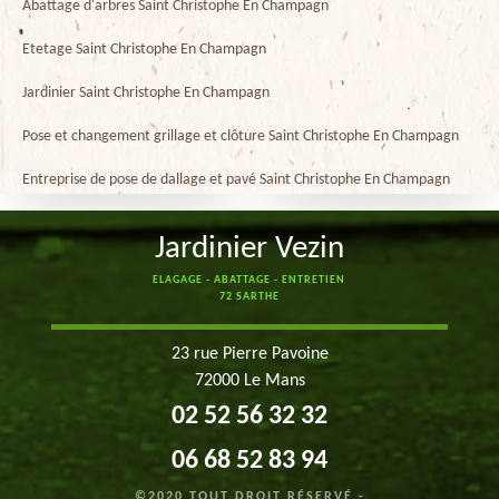
Abattage d'arbres Saint Christophe En Champagn
Etetage Saint Christophe En Champagn
Jardinier Saint Christophe En Champagn
Pose et changement grillage et clôture Saint Christophe En Champagn
Entreprise de pose de dallage et pavé Saint Christophe En Champagn
Jardinier Vezin
ELAGAGE - ABATTAGE - ENTRETIEN
72 SARTHE
23 rue Pierre Pavoine
72000 Le Mans
02 52 56 32 32
06 68 52 83 94
©2020 TOUT DROIT RÉSERVÉ -