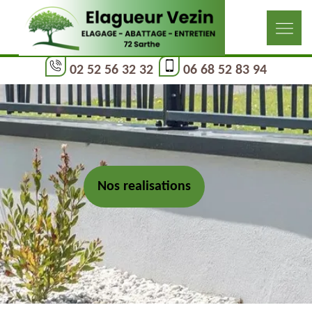
02 52 56 32 32
06 68 52 83 94
Nos realisations