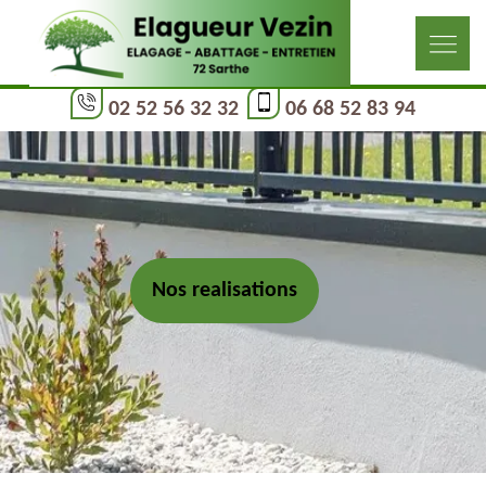
02 52 56 32 32
06 68 52 83 94
Nos realisations