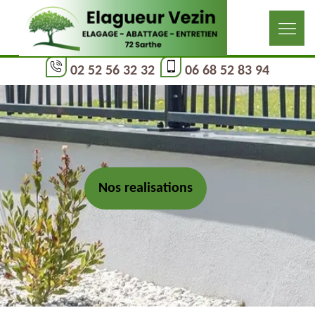
02 52 56 32 32
06 68 52 83 94
Nos realisations