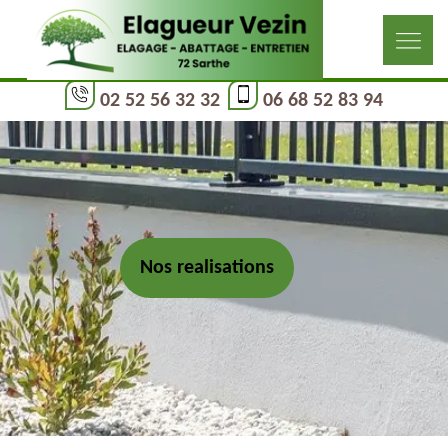
02 52 56 32 32
06 68 52 83 94
Nos realisations