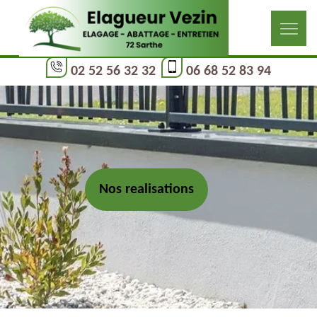
02 52 56 32 32
06 68 52 83 94
Nos realisations