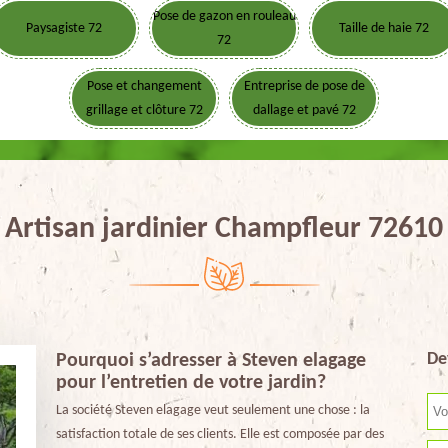
Pose de gazon en rouleau
Paysagiste 72
Taille de haie 72
72
Pose et changement
Entreprise de pose de
grillage et clôture 72
dallage et pavé 72
Artisan jardinier Champfleur 72610
De
Pourquoi s’adresser à Steven elagage
pour l’entretien de votre jardin?
La société Steven elagage veut seulement une chose : la
satisfaction totale de ses clients. Elle est composée par des