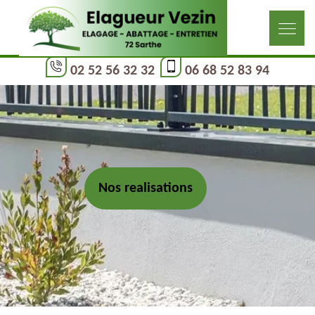
02 52 56 32 32
06 68 52 83 94
Nos realisations