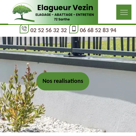
02 52 56 32 32
06 68 52 83 94
Nos realisations