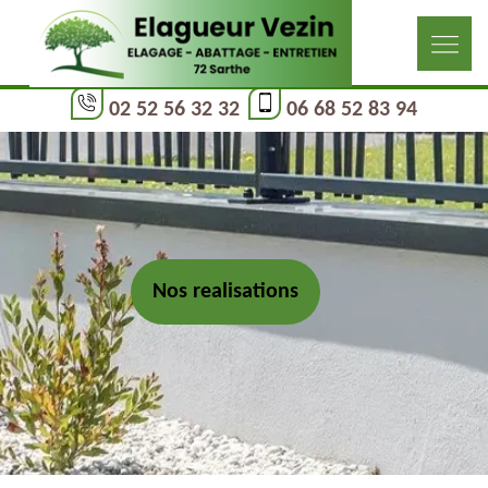
02 52 56 32 32
06 68 52 83 94
Nos realisations