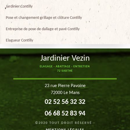
Jardinier Contilly
Pose et changement grillage et clôture Contilly
Entreprise de pose de dallage et pavé Contilly
Elagueur Contilly
Jardinier Vezin
ELAGAGE - ABATTAGE - ENTRETIEN
72 SARTHE
23 rue Pierre Pavoine
72000 Le Mans
02 52 56 32 32
06 68 52 83 94
©2020 TOUT DROIT RÉSERVÉ -
MENTIONS LÉGALES