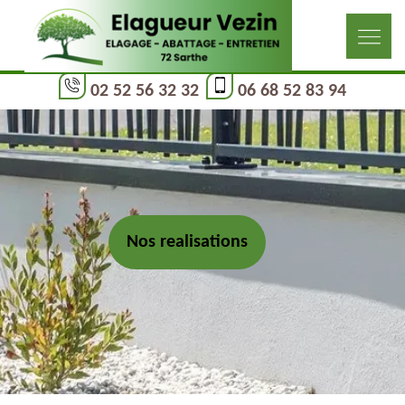
02 52 56 32 32
06 68 52 83 94
Nos realisations