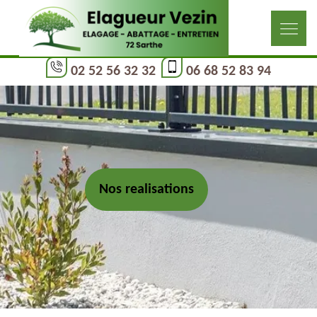
02 52 56 32 32
06 68 52 83 94
Nos realisations