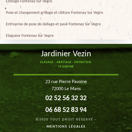
Etetage Fontenay Sur Vegre
Pose et changement grillage et clôture Fontenay Sur Vegre
Entreprise de pose de dallage et pavé Fontenay Sur Vegre
Elagueur Fontenay Sur Vegre
Jardinier Vezin
ELAGAGE - ABATTAGE - ENTRETIEN
72 SARTHE
23 rue Pierre Pavoine
72000 Le Mans
02 52 56 32 32
06 68 52 83 94
©2020 TOUT DROIT RÉSERVÉ -
MENTIONS LÉGALES