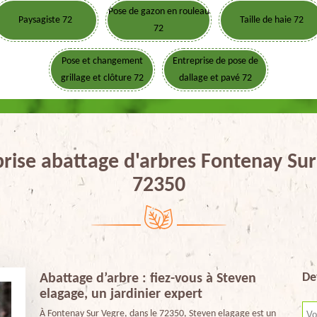
Pose de gazon en rouleau
Paysagiste 72
Taille de haie 72
72
Pose et changement
Entreprise de pose de
grillage et clôture 72
dallage et pavé 72
rise abattage d'arbres Fontenay Su
72350
De
Abattage d’arbre : fiez-vous à Steven
elagage, un jardinier expert
À Fontenay Sur Vegre, dans le 72350, Steven elagage est un