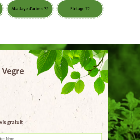
Abattage d'arbres 72
Etetage 72
r Vegre
vis gratuit