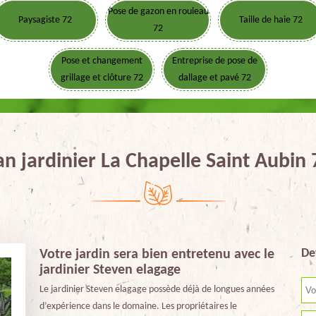
Pose de gazon en rouleau
Paysagiste 72
Taille de haie 72
72
Pose et changement
Entreprise de pose de
grillage et clôture 72
dallage et pavé 72
an jardinier La Chapelle Saint Aubin
De
Votre jardin sera bien entretenu avec le
jardinier Steven elagage
Le jardinier Steven elagage possède déjà de longues années
d’expérience dans le domaine. Les propriétaires le