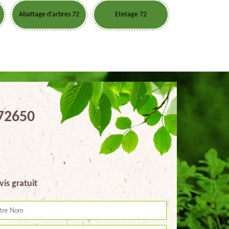
Abattage d'arbres 72
Etetage 72
 72650
vis gratuit