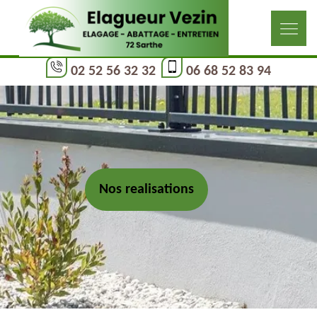
02 52 56 32 32
06 68 52 83 94
Nos realisations