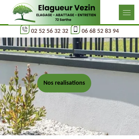
02 52 56 32 32
06 68 52 83 94
Nos realisations