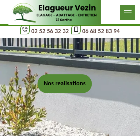
02 52 56 32 32
06 68 52 83 94
Nos realisations