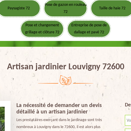
Pose de gazon en rouleau
Paysagiste 72
Taille de haie 72
72
Pose et changement
Entreprise de pose de
grillage et clôture 72
dallage et pavé 72
Artisan jardinier Louvigny 72600
De
La nécessité de demander un devis
détaillé à un artisan jardinier
Les prestataires exerçant dans le jardinage sont très
nombreux à Louvigny dans le 72600, il est alors plus