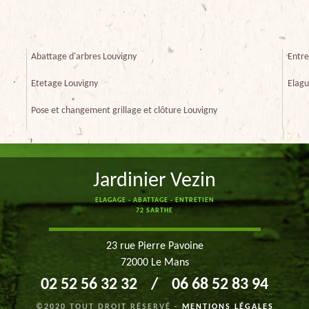
Abattage d'arbres Louvigny
Entre
Etetage Louvigny
Elagu
Pose et changement grillage et clôture Louvigny
Jardinier Vezin
ELAGAGE - ABATTAGE - ENTRETIEN
72 SARTHE
23 rue Pierre Pavoine
72000 Le Mans
02 52 56 32 32
/
06 68 52 83 94
©2020 TOUT DROIT RÉSERVÉ -
MENTIONS LÉGALES