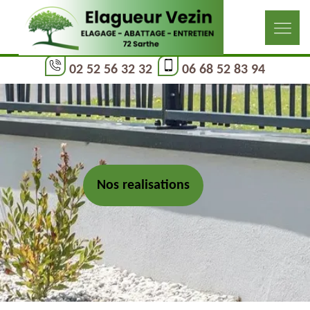
02 52 56 32 32
06 68 52 83 94
Nos realisations