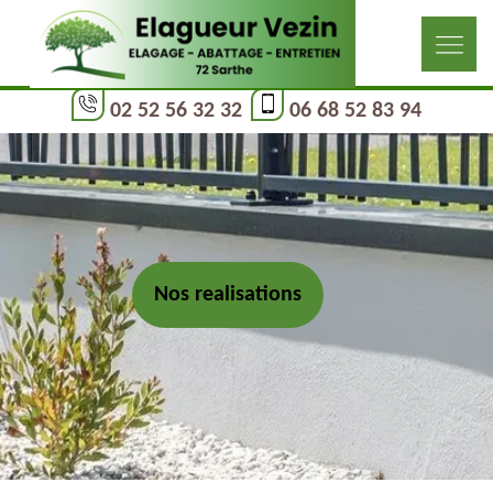
02 52 56 32 32
06 68 52 83 94
Nos realisations