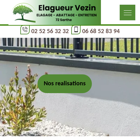
02 52 56 32 32
06 68 52 83 94
Nos realisations