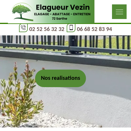
02 52 56 32 32
06 68 52 83 94
Nos realisations