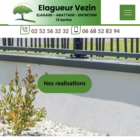
02 52 56 32 32
06 68 52 83 94
Nos realisations