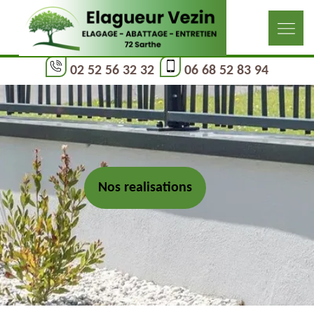
02 52 56 32 32
06 68 52 83 94
Nos realisations