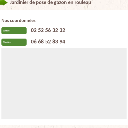
Jardinier de pose de gazon en rouleau
Nos coordonnées
02 52 56 32 32
Bureau
06 68 52 83 94
Chantier