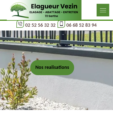
02 52 56 32 32
06 68 52 83 94
Nos realisations