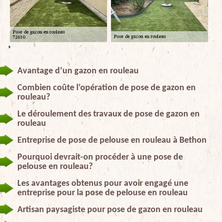
Avantage d’un gazon en rouleau
Combien coûte l’opération de pose de gazon en
rouleau?
Le déroulement des travaux de pose de gazon en
rouleau
Entreprise de pose de pelouse en rouleau à Bethon
Pourquoi devrait-on procéder à une pose de
pelouse en rouleau?
Les avantages obtenus pour avoir engagé une
entreprise pour la pose de pelouse en rouleau
Artisan paysagiste pour pose de gazon en rouleau