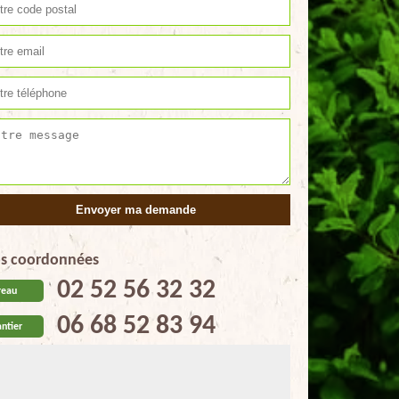
s coordonnées
02 52 56 32 32
reau
06 68 52 83 94
ntier