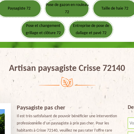
Pose de gazon en rouleau
Paysagiste 72
Taille de haie 72
72
Pose et changement
Entreprise de pose de
grillage et clôture 72
dallage et pavé 72
Artisan paysagiste Crisse 72140
De
Paysagiste pas cher
Il est très satisfaisant de pouvoir bénéficier une intervention
professionnelle d’un paysagiste à prix pas cher. Pour les
habitants à Crisse 72140, veuillez ne pas rater l’offre rare