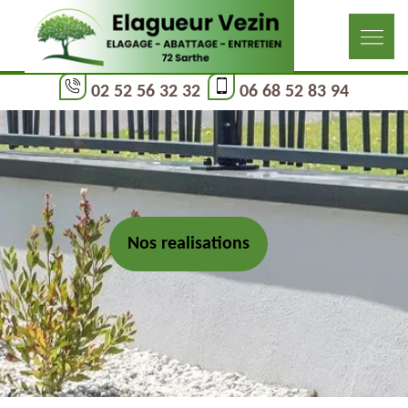
02 52 56 32 32
06 68 52 83 94
Nos realisations