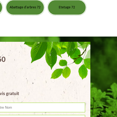
Abattage d'arbres 72
Etetage 72
50
vis gratuit