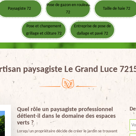
Pose de gazon en rouleau
Paysagiste 72
Taille de haie 72
72
Pose et changement
Entreprise de pose de
grillage et clôture 72
dallage et pavé 72
rtisan paysagiste Le Grand Luce 721
De
Quel rôle un paysagiste professionnel
détient-il dans le domaine des espaces
verts ?
Lorsqu’un propriétaire décide de créer le jardin se trouvant