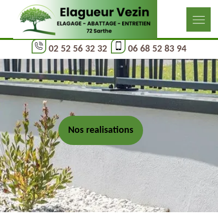
02 52 56 32 32
06 68 52 83 94
Nos realisations