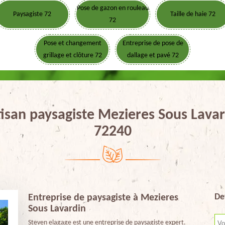
Pose de gazon en rouleau
Paysagiste 72
Taille de haie 72
72
Pose et changement
Entreprise de pose de
grillage et clôture 72
dallage et pavé 72
isan paysagiste Mezieres Sous Lava
72240
De
Entreprise de paysagiste à Mezieres
Sous Lavardin
Steven elagage est une entreprise de paysagiste expert.