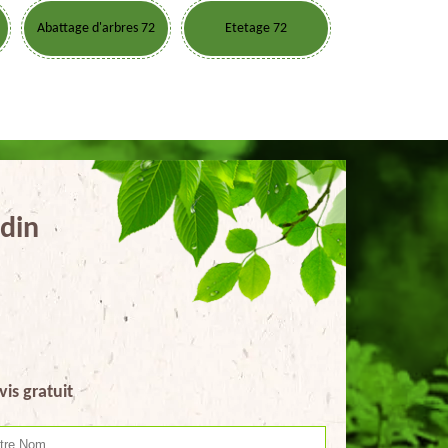
Abattage d'arbres 72
Etetage 72
rdin
vis gratuit