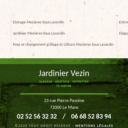
Etetage Mezieres Sous Lavardin
Entre
Jardinier Mezieres Sous Lavardin
Elagu
Pose et changement grillage et clôture Mezieres Sous Lavardin
Jardinier Vezin
ELAGAGE - ABATTAGE - ENTRETIEN
72 SARTHE
23 rue Pierre Pavoine
72000 Le Mans
02 52 56 32 32
/
06 68 52 83 94
©2020 TOUT DROIT RÉSERVÉ -
MENTIONS LÉGALES