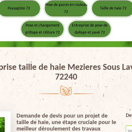
Pose de gazon en rouleau
Paysagiste 72
Taille de haie 72
72
Pose et changement
Entreprise de pose de
grillage et clôture 72
dallage et pavé 72
prise taille de haie Mezieres Sous La
72240
De
Demande de devis pour un projet de
taille de haie, une étape cruciale pour le
meilleur déroulement des travaux