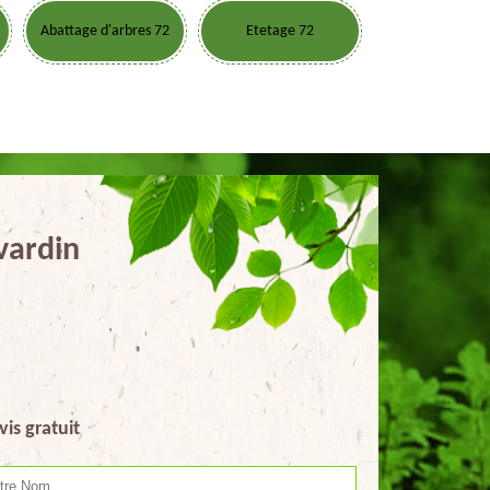
Abattage d'arbres 72
Etetage 72
vardin
vis gratuit