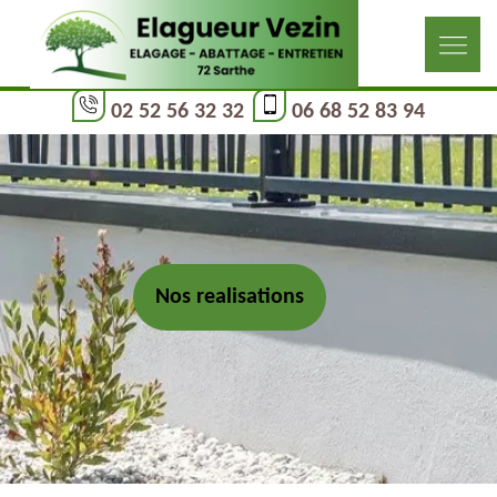
02 52 56 32 32
06 68 52 83 94
Nos realisations