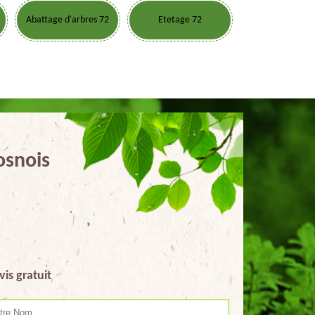
Abattage d'arbres 72
Etetage 72
osnois
vis gratuit