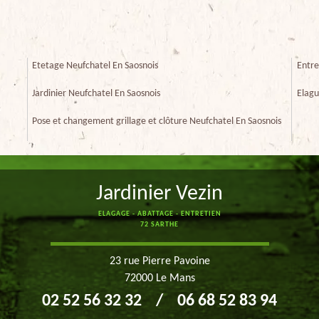
Etetage Neufchatel En Saosnois
Entre
Jardinier Neufchatel En Saosnois
Elagu
Pose et changement grillage et clôture Neufchatel En Saosnois
Jardinier Vezin
ELAGAGE - ABATTAGE - ENTRETIEN
72 SARTHE
23 rue Pierre Pavoine
72000 Le Mans
02 52 56 32 32
/
06 68 52 83 94