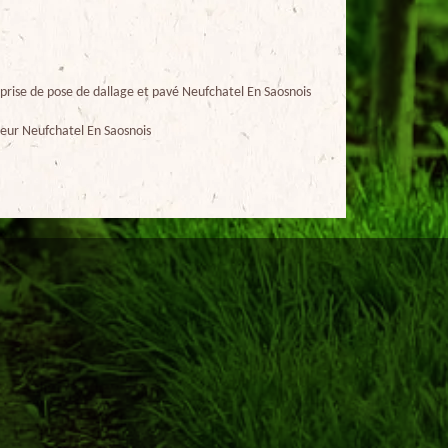
prise de pose de dallage et pavé Neufchatel En Saosnois
eur Neufchatel En Saosnois