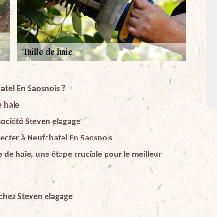
hatel En Saosnois ?
e haie
 société Steven elagage
especter à Neufchatel En Saosnois
 de haie, une étape cruciale pour le meilleur
rs chez Steven elagage