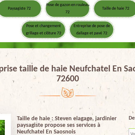
Pose de gazon en rouleau
Paysagiste 72
Taille de haie 72
72
Pose et changement
Entreprise de pose de
grillage et clôture 72
dallage et pavé 72
prise taille de haie Neufchatel En Sa
72600
De
Taille de haie : Steven elagage, jardinier
paysagiste propose ses services à
Neufchatel En Saosnois