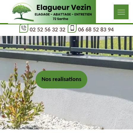
02 52 56 32 32
06 68 52 83 94
Nos realisations