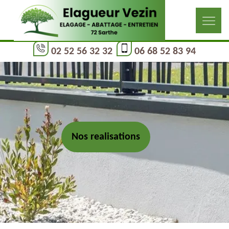
02 52 56 32 32
06 68 52 83 94
Nos realisations