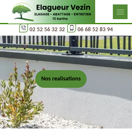
02 52 56 32 32
06 68 52 83 94
Nos realisations